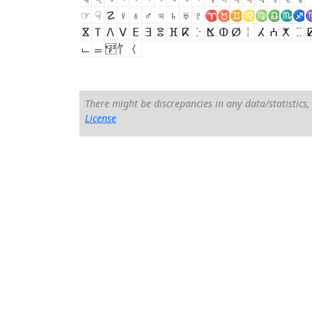
☞
☟
☡
♀
♁
♂
♃
♄
♅
♇
♈
♉
♊
♌
♍
♎
♏
♐
ⴵ
ⴶ
ⴷ
ⴸ
ⴹ
ⴺ
ⴻ
ⴼ
ⴽ
ⴾ
ⴿ
ⵀ
ⵁ
ⵂ
ⵃ
ⵄ
ⵅ
ⵆ
𖿢
𖿣
𖿤
There might be discrepancies in any data/statistics, 
License