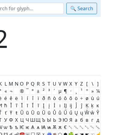
🔍 Search
2
K
L
M
N
O
P
Q
R
S
T
U
V
W
X
Y
Z
[
\
]
ª
«
¬
®
¯
°
±
²
³
´
µ
¶
·
¸
¹
º
»
¼
è
é
ê
ë
ì
í
î
ï
ð
ñ
ò
ó
ô
õ
ö
÷
ø
ù
ú
Ħ
ħ
Ĩ
ĩ
Ī
ī
Ĭ
ĭ
Į
į
İ
ı
Ĳ
ĳ
Ĵ
ĵ
Ķ
ķ
ĸ
Ť
ť
Ŧ
ŧ
Ũ
ũ
Ū
ū
Ŭ
ŭ
Ů
ů
Ű
ű
Ų
ų
Ŵ
ŵ
Ŷ
Т
У
Ф
Х
Ц
Ч
Ш
Щ
Ъ
Ы
Ь
Э
Ю
Я
а
б
в
г
д
Ѡ
ѡ
Ѣ
ѣ
Ѥ
ѥ
Ѧ
ѧ
Ѩ
ѩ
Ѫ
ѫ
€
␀
␁
␂
␃
␄
␅
☊
☋
☌
☍
☎
☏
☐
☒
☓
☔
☕
☖
☗
☘
☙
☚
☛
☜
☝