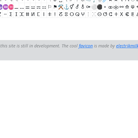
♑
♒
♓
⚊
⚋
⚌
⚍
⚎
⚏
⚐
⚑
⚒
⚓
⚥
⚦
⚨
⚩
⚪
⚫
⚬
⚭
⚮
⚯
⟰
⟱
ⵇ
ⵈ
ⵉ
ⵊ
ⵋ
ⵌ
ⵍ
ⵎ
ⵏ
ⵐ
ⵑ
ⵒ
ⵓ
ⵔ
ⵕ
ⵖ
ⵗ
ⵘ
ⵙ
ⵚ
ⵛ
ⵜ
ⵝ
ⵞ
ⵟ
this site is still in development. The cool
favicon
is made by
electrikmil