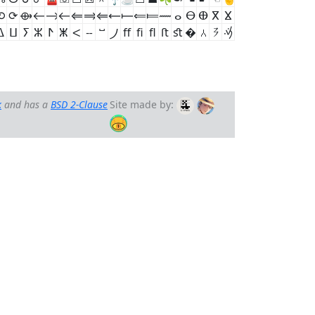
⟲
⟳
⟴
⟵
⟶
⟷
⟸
⟹
⟺
⟻
⟼
⟽
⟾
⟿
ⴰ
ⴱ
ⴲ
ⴳ
ⴴ
ⵠ
ⵡ
ⵢ
ⵣ
ⵤ
ⵥ
ⵦ
ⵧ
ⵯ
⵰
ﬀ
ﬁ
ﬂ
ﬅ
ﬆ
�
𑾰
𖿠
𖿡
k
and has a
BSD 2-Clause
Site made by: