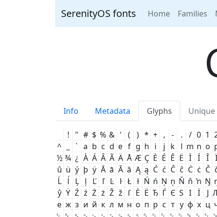
SerenityOS fonts
Home
Families
Info
Metadata
Glyphs
Unique 
!
"
#
$
%
&
'
(
)
*
+
,
-
.
/
0
1
^
_
`
a
b
c
d
e
f
g
h
i
j
k
l
m
n
o
½
¾
¿
À
Á
Â
Ã
Ä
Å
Æ
Ç
È
É
Ê
Ë
Ì
Í
Î
û
ü
ý
þ
ÿ
Ā
ā
Ă
ă
Ą
ą
Ć
ć
Ĉ
ĉ
Ċ
ċ
Č
Ĺ
ĺ
Ļ
ļ
Ľ
ľ
Ŀ
ŀ
Ł
ł
Ń
ń
Ņ
ņ
Ň
ň
ŉ
Ŋ
ŷ
Ÿ
Ź
ź
Ż
ż
Ž
ž
ſ
Ѐ
Ё
Ђ
Ѓ
Є
Ѕ
І
Ї
Ј
е
ж
з
и
й
к
л
м
н
о
п
р
с
т
у
ф
х
ц
␆
␇
␈
␉
␊
␋
␌
␍
␎
␏
␐
␑
␒
␓
␔
␕
␖
␗