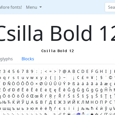
More fonts!
Menu
Csilla Bold 1
glyphs
Blocks
2
3
4
5
6
7
8
9
:
;
<
=
>
?
@
A
B
C
D
E
F
G
H
I
J
p
q
r
s
t
u
v
w
x
y
z
{
|
}
~
¡
¢
£
¤
¥
¦
§
¨
©
Ï
Ð
Ñ
Ò
Ó
Ô
Õ
Ö
×
Ø
Ù
Ú
Û
Ü
Ý
Þ
ß
à
á
â
ã
ä
å
æ
ç
č
Ď
ď
Đ
đ
Ē
ē
Ĕ
ĕ
Ė
ė
Ę
ę
Ě
ě
Ĝ
ĝ
Ğ
ğ
Ġ
ġ
Ģ
ģ
Ĥ
ĥ
ŋ
Ō
ō
Ŏ
ŏ
Ő
ő
Œ
œ
Ŕ
ŕ
Ŗ
ŗ
Ř
ř
Ś
ś
Ŝ
ŝ
Ş
ş
Š
š
Ţ
ţ
Љ
Њ
Ћ
Ќ
Ѝ
Ў
Џ
А
Б
В
Г
Д
Е
Ж
З
И
Й
К
Л
М
Н
О
П
Р
С
ч
ш
щ
ъ
ы
ь
э
ю
я
ѐ
ё
ђ
ѓ
є
ѕ
і
ї
ј
љ
њ
ћ
ќ
ѝ
ў
џ
␘
␙
␚
␛
␜
␝
␞
␟
␠
␡
␢
␣
␤
␥
␦
☀
☁
☂
☃
☄
★
☆
☇
☈
☉